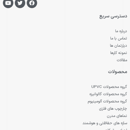
o
w
a
u
i
c
t
t
e
دسترسی سریع
u
t
b
b
e
o
e
r
o
درباره ما
k
تماس با ما
دپارتمان ها
نمونه کارها
مقالات
محصولات
گروه محصولات UPVC
گروه محصولات گالوانیزه
گروه محصولات آلومینیوم
چارچوب های فلزی
نماهای مدرن
سازه های حفاظتی و هوشمند