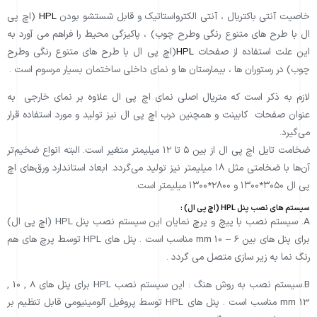
خاصیت آنتی باکتریال ، آنتی الکترواستاتیک و قابل شستشو بودن
HPL
(اچ پی
ال با طرح های متنوع رنگی وطرح چوب) ، پاکیزگی محیط را فراهم می آورد به
این علت استفاده از صفحات
HPL
(اچ پی ال با طرح های متنوع رنگی وطرح
چوب) در رستوران ها ، بیمارستان ها و نمای داخلی ساختمان بسیار مرسوم است .
لازم به ذکر است که متریال اصلی نمای اچ پی ال علاوه بر نمای خارجی به
عنوان صفحات کابینت و همچنین درب اچ پی ال نیز تولید و مورد استفاده قرار
می‌گیرد.
ضخامت تایل اچ پی ال از بین ۵ تا ۱۲ میلیمتر متغیر است. البته انواع ضخیم‌تر
آن‌ها با ضخامتی مثل ۱۸ میلیمتر نیز تولید می‌گردد. ابعاد استاندارد ورق‌های اچ
پی ال ۳۰۵۰*۱۳۰۰ و ۲۸۰۰*۱۳۰۰ میلیمتر است.
سیستم های نصب پنل HPL (اچ پی ال) :
A. سیستم نصب با پیچ و پرچ نمایان این سیستم نصب پنل HPL (اچ پی ال)
برای پنل های بین 6 – 10 mm مناسب است . پنل های HPL توسط پرچ های هم
رنگ نما به زیر سازی متصل می گردد .
B.سیستم نصب به روش هنگ : این سیستم نصب HPL برای پنل های 8 , 10 ,
13 mm مناسب است . پنل های HPL توسط پروفیل آلومینیومی قابل تنظیم بر