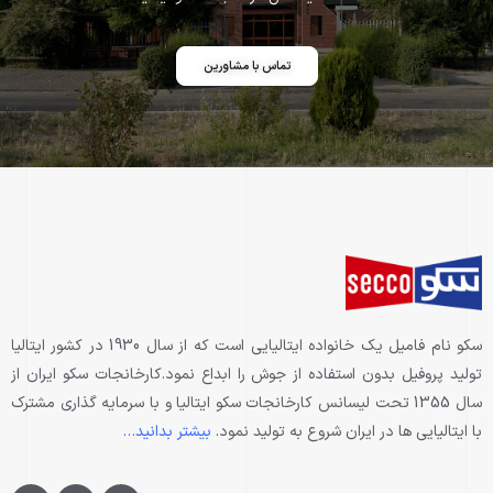
تماس با مشاورین
سكو نام فاميل يك خانواده ايتاليايي است كه از سال 1930 در كشور ايتاليا
توليد پروفيل بدون استفاده از جوش را ابداع نمود.كارخانجات سكو ايران از
سال 1355 تحت ليسانس كارخانجات سكو ايتاليا و با سرمايه گذاري مشترك
با ايتاليايي ها در ايران شروع به توليد نمود.
بیشتر بدانید…
Y
T
F