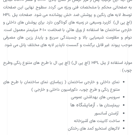
به صفحاتی محکم با مشخصات فنی ویژه می گردد. سطوح نهایی این صفحات
توسط لایه های رنگین و پوشش ضد خش پوشانده می شود. صفحات پنل HPL
(اچ پی ال) کاربرد وسیعی در زمینه های گوناگون دارد. برای پوشش های داخلی و
خارجی ساختمان ها استفاده از ورق هائی با ضخامت 10-6 میلیمتر معمول است.
دوام و مقاومت شیمیایی بالا و چسبندگی سریع و پایدار رزین های مصرفی
موجب پیوند غیر قابل برگشت و گسست ناپذیر لایه های مختلف پانل می شود.
موارد استفاده از پنل HPL (اچ پی ال) (اچ پی ال با طرح های متنوع رنگی وطرح
چوب) :
نمای داخلی و خارجی ساختمان (
زیباسازی نمای ساختمان
با طرح های
متنوع رنگی و طرح چوب،
دکوراسیون داخلی و خارجی
)
سرویس های بهداشتی عمومی
،
آزمایشگاه ها
بیمارستان ها
آراستن آسانسور
ساخت کابینت های آشپزخانه
لاکرهای استخرو کمد های رختکن