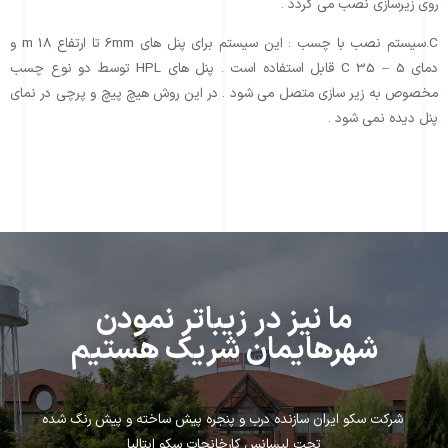
روی زیرسازی نصب می گردد .
C.سیستم نصب با چسب : این سیستم برای پنل های 6mm تا ارتفاع 18 m و
دمای 5 – 35 C قابل استفاده است . پنل های HPL توسط دو نوع چسب
مخصوص به زیر سازی متصل می شود . در این روش هیچ پیچ و پرچی در نمای
پنل دیده نمی شود .
ما نيز در زيباتر نمودن
شهرهايمان شريك هستيم
شركت سكو ايران سازنده درب و پنجره پيش ساخته و پيش رنگ شده
تحت ليسانس كارخانجات سكو ايتاليا