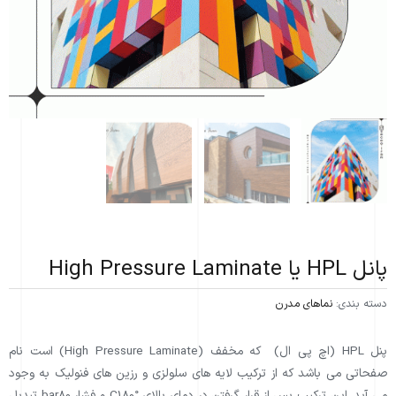
پانل HPL يا High Pressure Laminate
دسته بندی:
نماهای مدرن
پنل HPL (اچ پی ال) که مخفف (High Pressure Laminate) است نام
صفحاتی می باشد که از ترکیب لایه های سلولزی و رزین های فنولیک به وجود
می آید. این ترکیب پس از قرار گرفتن در دمای بالای °C180 و فشار bar80 تبدیل