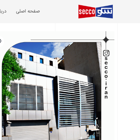
رش
صفحه اصلی
دربا
ه
حتوا