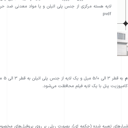
لایه هسته مرکزی از جنس پلی اتیلن و یا مواد معدنی ضد حری
pvdf
م
به ق
ز شيارهای تعبيه شده (چکمه ای)، بصورت ريلی بر روی پروفيل‌های مخصو