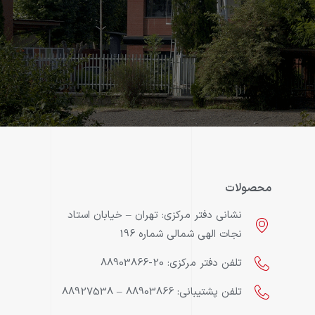
محصولات
نشانی دفتر مرکزی: تهران – خيابان استاد
نجات الهی شمالی شماره 196
تلفن دفتر مرکزی: 20-88903866
تلفن پشتیبانی: 88903866 – 88927538