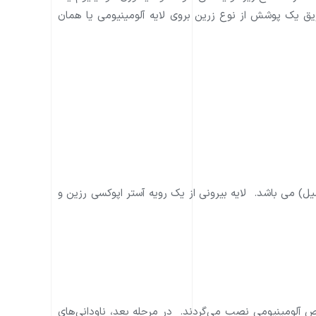
ق یک پوشش از نوع زرین بروی لایه آلومینیومی یا همان
طر 3 الی 5/0 میل و یک لایه از جنس پلی اتیلن به قطر 3 الی 5 میل) می باشد. لایه بیرونی از یک رویه آستر اپوکسی رزین و
ص آلومينيومی نصب می‌گردند. در مرحله بعد، ناودانی‌های