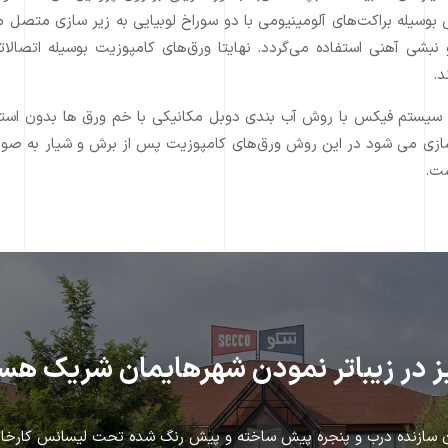
وسيله براکت‌های آلومينيومی با دو سوراخ لوبيايی به زير سازی متصل 
 نبشی آهنی استفاده می‌گردد. نهايتا ورق‌های کامپوزيت بوسيله اتصالا
د.
 سیستم فیکس با روش آب بندی دوبل مکانیکی با خم ورق ها بدون استفا
ازی می شود در اين روش ورق‌های کامپوزيت پس از برش و شيار به صورت 
ست.
يز در زيباتر نمودن شهرهايمان شريك هس
 سازنده درب و پنجره پيش ساخته و پيش رنگ شده تحت ليسانس كارخانجا