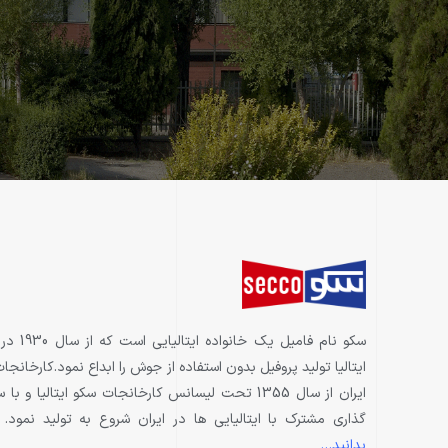
سكو نام فاميل يك خانواد
ايتاليا توليد پروفيل بدون استفاده از جوش را ابداع نمود.كارخانجا
ايران از سال 1355 تحت ليسانس كارخانجات سكو ايتاليا و با
گذاري مشترك با ايتاليايي ها در ايران شروع به توليد نمود.
بدانید…