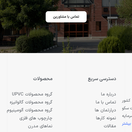
تماس با مشاورین
دسترسی سریع
محصولات
درباره ما
گروه محصولات UPVC
ه ايتاليايي است كه از سال 1930 در كشور
تماس با ما
گروه محصولات گالوانیزه
ت سكو
دپارتمان ها
گروه محصولات آلومینیوم
 سرمايه
نمونه کارها
چارچوب های فلزی
بیشتر
مقالات
نماهای مدرن